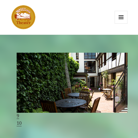
MENÜ
UND
HOTELchen am Theater Erlangen
WIDGETS
1
2
3
4
5
6
7
8
9
10